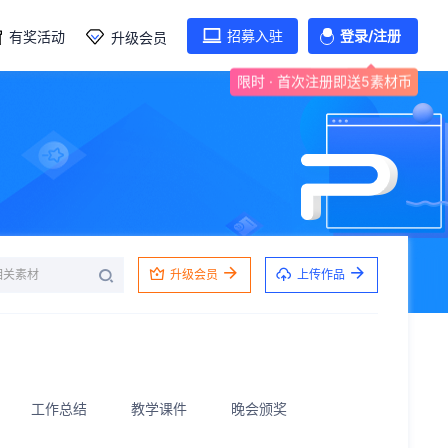
招募入驻
登录/注册
有奖活动
升级会员
限时 · 首次注册即送5素材币
升级会员
上传作品
工作总结
教学课件
晚会颁奖