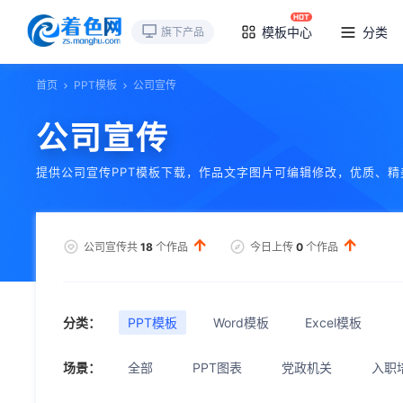
模板中心
分类
旗下产品
首页
PPT模板
公司宣传
公司宣传
提供公司宣传PPT模板下载，作品文字图片可编辑修改，优质、精
公司宣传共
18
个作品
今日上传
0
个作品
分类：
PPT模板
Word模板
Excel模板
场景：
全部
PPT图表
党政机关
入职