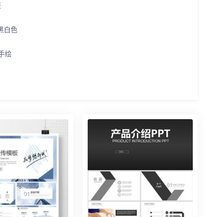
报
黑白色
手绘