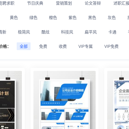
竞聘求职
节日庆典
营销策划
论文答辩
述职汇
黄色
绿色
橙色
紫色
黑色
灰色
清新
极简风
酷炫
科技风
扁平风
卡通
价格：
全部
免费
收费
VIP专属
VIP免费