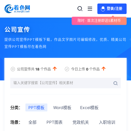
登录/注册
限时 · 首次注册即送5素材币
公司宣传
提供公司宣传PPT模板下载，作品文字图片可编辑修改，优质、精美公司
宣传PPT模板尽在着色网
公司宣传共
18
个作品
今日上传
0
个作品
分类：
PPT模板
Word模板
Excel模板
场景：
全部
PPT图表
党政机关
入职培训
公