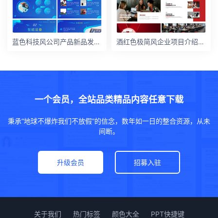
蓝色科技风公司产品新品发布会ppt模板
酒红色极简风企业项目介绍宣传产品推广汇报总结PPT模板
一个会员，全站品类精品内容任意下载
秉承“地球不爆炸我们不放假”的信念，数年如一日的整合资源，从未
间断。
升级会员
招募入驻
关于我们
热门标签
颜色大全
PPT快捷键