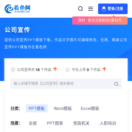
登录/注册
限时 · 首次注册即送5素材币
公司宣传
提供公司宣传PPT模板下载，作品文字图片可编辑修改，优质、精美公司
宣传PPT模板尽在着色网
公司宣传共
18
个作品
今日上传
0
个作品
分类：
PPT模板
Word模板
Excel模板
场景：
全部
PPT图表
党政机关
入职培训
公