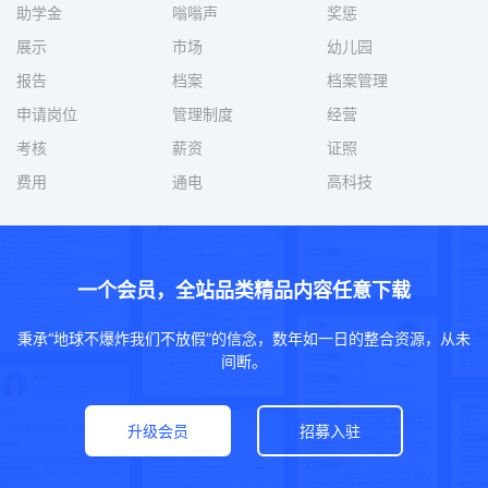
助学金
嗡嗡声
奖惩
展示
市场
幼儿园
报告
档案
档案管理
申请岗位
管理制度
经营
考核
薪资
证照
费用
通电
高科技
一个会员，全站品类精品内容任意下载
秉承“地球不爆炸我们不放假”的信念，数年如一日的整合资源，从未
间断。
升级会员
招募入驻