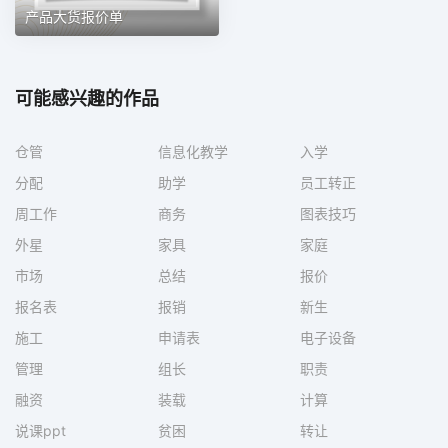
产品大货报价单
可能感兴趣的作品
仓管
信息化教学
入学
分配
助学
员工转正
周工作
商务
图表技巧
外星
家具
家庭
市场
总结
报价
报名表
报销
新生
施工
申请表
电子设备
管理
组长
职责
融资
装载
计算
说课ppt
贫困
转让