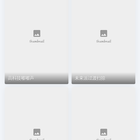
高科技嘟嘟声
未来派过渡扫掠