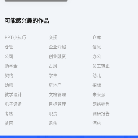
可能感兴趣的作品
PPT小技巧
交接
仓库
仓管
企业介绍
信息
公司
创业融资
办公
助学金
古风
员工转正
契约
学生
幼儿
幼师
房地产
招标
教学设计
文档管理
未来派
电子设备
目标管理
网络销售
考核
职责
调研报告
贫困
退伙
酒店