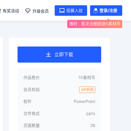
招募入驻
登录/注册
有奖活动
升级会员
限时 · 首次注册即送5素材币
立即下载
作品售价
10素材币
会员权益
VIP折扣
软件
PowerPoint
文件格式
pptx
页面数量
28