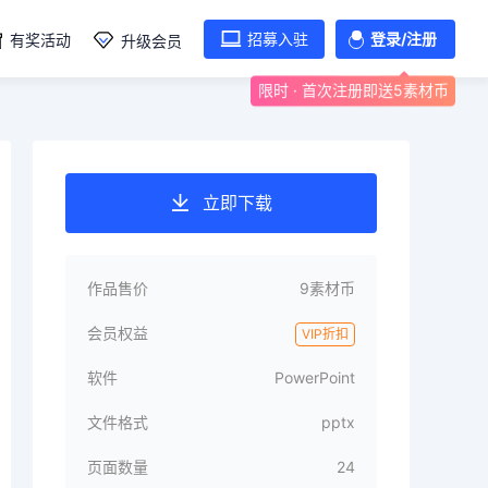
招募入驻
登录/注册
有奖活动
升级会员
限时 · 首次注册即送5素材币
立即下载
作品售价
9素材币
会员权益
VIP折扣
软件
PowerPoint
文件格式
pptx
页面数量
24