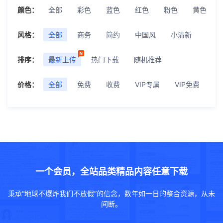
颜色：
全部
彩色
蓝色
红色
粉色
黄色
风格：
全部
商务
简约
中国风
小清新
极简
排序：
最新上传
热门下载
随机推荐
价格：
全部
免费
收费
VIP专属
VIP免费
一个会员，全站品类精品内容任意下载
秉承“地球不爆炸我们不放假”的信念，数年如一日的整合资源，从未
间断。