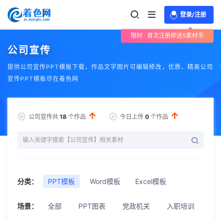
登录/注册
限时 · 首次注册即送5素材币
公司宣传
提供公司宣传PPT模板下载，作品文字图片可编辑修改，优质、精美公司
宣传PPT模板尽在着色网
公司宣传共
18
个作品
今日上传
0
个作品
分类：
PPT模板
Word模板
Excel模板
场景：
全部
PPT图表
党政机关
入职培训
公